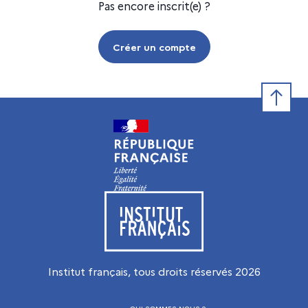
Pas encore inscrit(e) ?
Créer un compte
Retour e
Visiter le site de l’Institut français
Institut français, tous droits réservés
2026