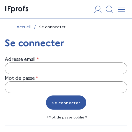
Aller
Panneau de gestion des cookies
IFprofs
au
Affi
contenu
Vous êtes ici :
Accueil
/
Se connecter
Se connecter
Adresse email
*
Mot de passe
*
Se connecter
Se connecter
Mot de passe oublié ?