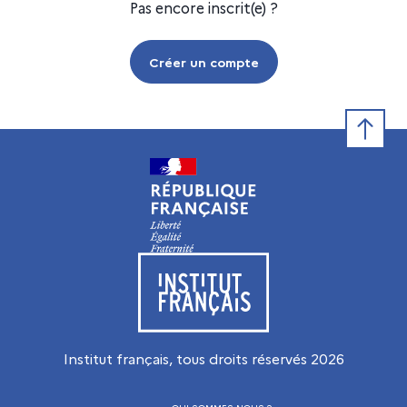
Pas encore inscrit(e) ?
Créer un compte
Retour e
Visiter le site de l’Institut français
Institut français, tous droits réservés
2026