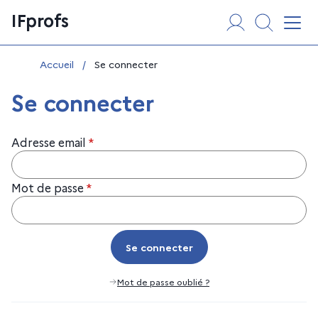
Aller
Panneau de gestion des cookies
IFprofs
au
Affi
contenu
Vous êtes ici :
Accueil
/
Se connecter
Se connecter
Adresse email
*
Mot de passe
*
Se connecter
Se connecter
Mot de passe oublié ?