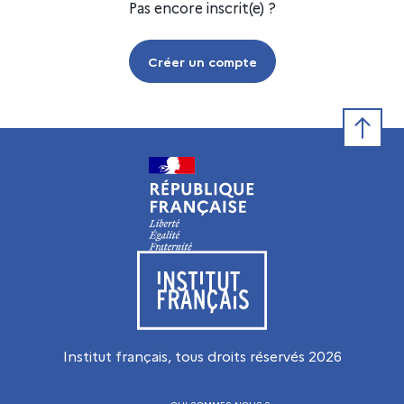
Pas encore inscrit(e) ?
Créer un compte
Retour e
Visiter le site de l’Institut français
Institut français, tous droits réservés
2026