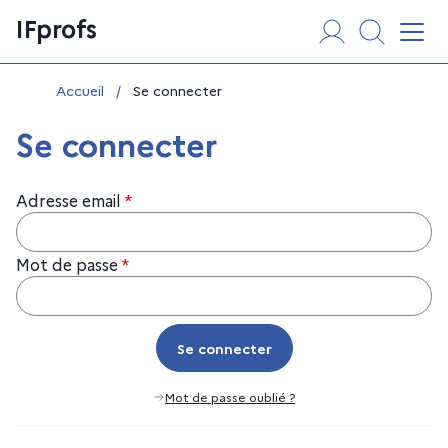
Aller
Panneau de gestion des cookies
IFprofs
au
Affi
contenu
Vous êtes ici :
Accueil
/
Se connecter
Se connecter
Adresse email
*
Mot de passe
*
Se connecter
Se connecter
Mot de passe oublié ?