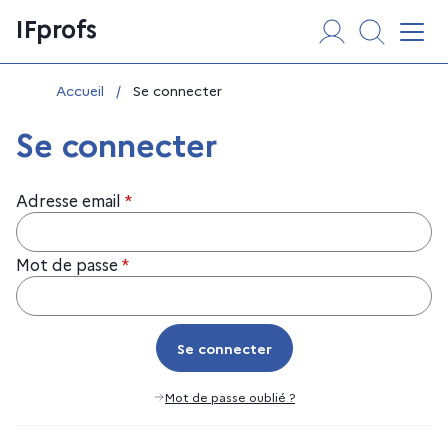
Aller
Panneau de gestion des cookies
IFprofs
au
Affi
contenu
Vous êtes ici :
Accueil
/
Se connecter
Se connecter
Adresse email
*
Mot de passe
*
Se connecter
Se connecter
Mot de passe oublié ?