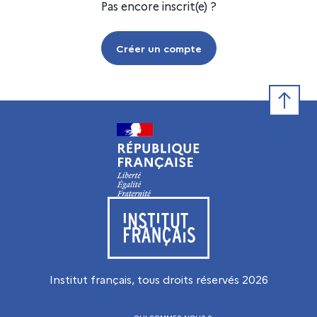
Pas encore inscrit(e) ?
Créer un compte
Retour e
Visiter le site de l’Institut français
Institut français, tous droits réservés
2026