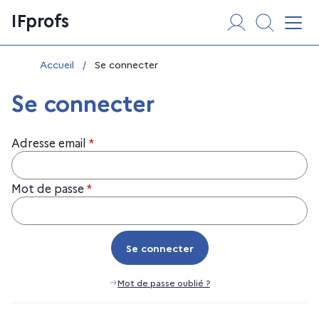
Aller
Panneau de gestion des cookies
IFprofs
au
Affi
contenu
Vous êtes ici :
Accueil
/
Se connecter
Se connecter
Adresse email
*
Mot de passe
*
Se connecter
Se connecter
Mot de passe oublié ?