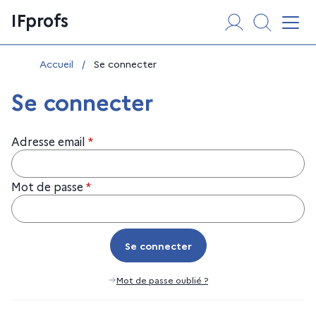
Aller
Panneau de gestion des cookies
IFprofs
au
Affi
contenu
Vous êtes ici :
Accueil
/
Se connecter
Se connecter
Adresse email
*
Mot de passe
*
Se connecter
Se connecter
Mot de passe oublié ?