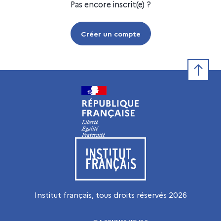
Pas encore inscrit(e) ?
Créer un compte
Retour e
Visiter le site de l’Institut français
Institut français, tous droits réservés
2026