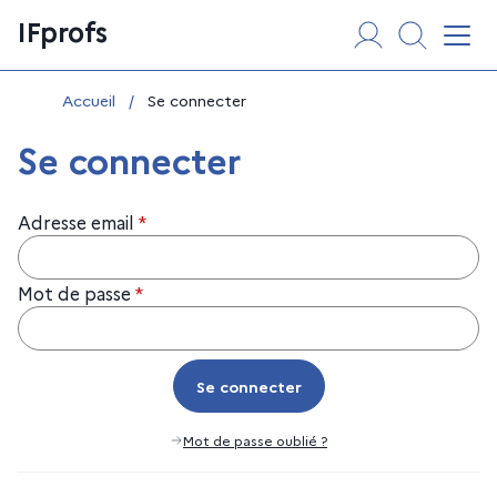
Aller
Panneau de gestion des cookies
IFprofs
au
Affi
contenu
Vous êtes ici :
Accueil
/
Se connecter
Se connecter
Adresse email
*
Mot de passe
*
Se connecter
Se connecter
Mot de passe oublié ?