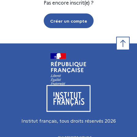
Pas encore inscrit(e) ?
Créer un compte
Retour e
Visiter le site de l’Institut français
Institut français, tous droits réservés
2026