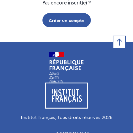
Pas encore inscrit(e) ?
Créer un compte
Retour e
Visiter le site de l’Institut français
Institut français, tous droits réservés
2026