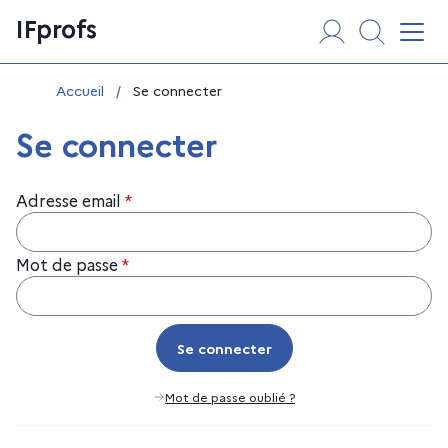
Aller
Panneau de gestion des cookies
IFprofs
au
Affi
contenu
Vous êtes ici :
Accueil
/
Se connecter
Se connecter
Adresse email
*
Mot de passe
*
Se connecter
Se connecter
Mot de passe oublié ?