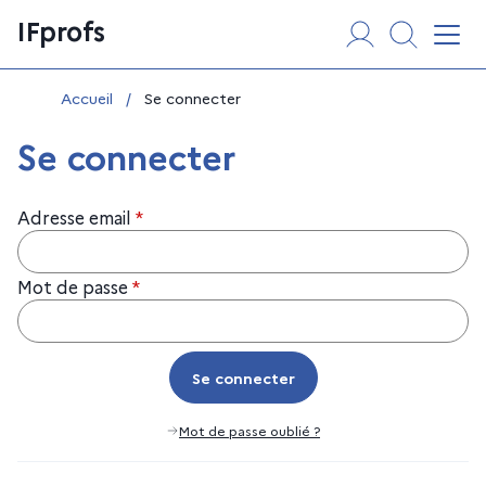
Aller
Panneau de gestion des cookies
IFprofs
au
Affi
contenu
Vous êtes ici :
Accueil
/
Se connecter
Se connecter
Adresse email
*
Mot de passe
*
Se connecter
Se connecter
Mot de passe oublié ?