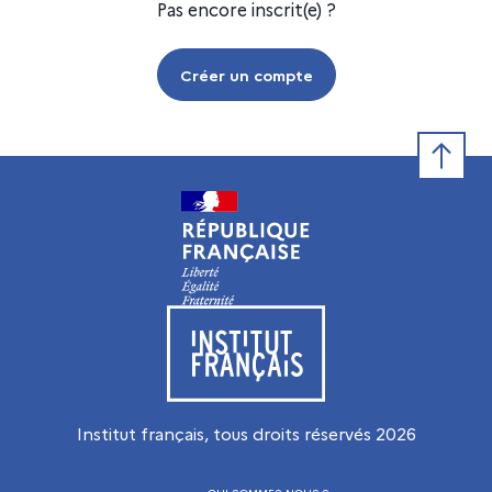
Pas encore inscrit(e) ?
Créer un compte
Retour e
Visiter le site de l’Institut français
Institut français, tous droits réservés
2026