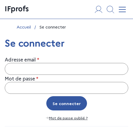
Aller
Panneau de gestion des cookies
IFprofs
au
Affi
contenu
Vous êtes ici :
Accueil
/
Se connecter
Se connecter
Adresse email
*
Mot de passe
*
Se connecter
Se connecter
Mot de passe oublié ?