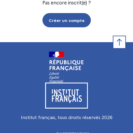
Pas encore inscrit(e) ?
Créer un compte
Retour e
Visiter le site de l’Institut français
Institut français, tous droits réservés
2026