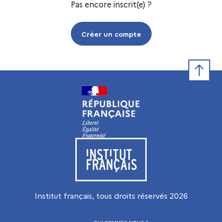
Pas encore inscrit(e) ?
Créer un compte
Retour e
Visiter le site de l’Institut français
Institut français, tous droits réservés
2026