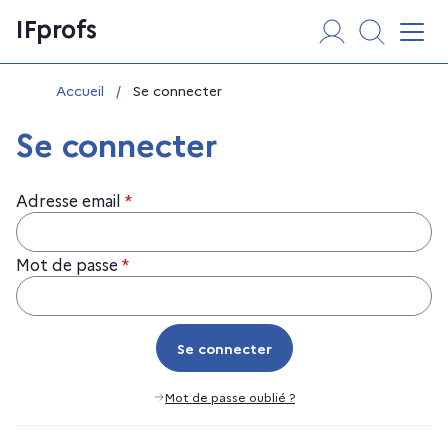
Aller
Panneau de gestion des cookies
IFprofs
au
Affi
contenu
Vous êtes ici :
Accueil
/
Se connecter
Se connecter
Adresse email
*
Mot de passe
*
Se connecter
Se connecter
Mot de passe oublié ?