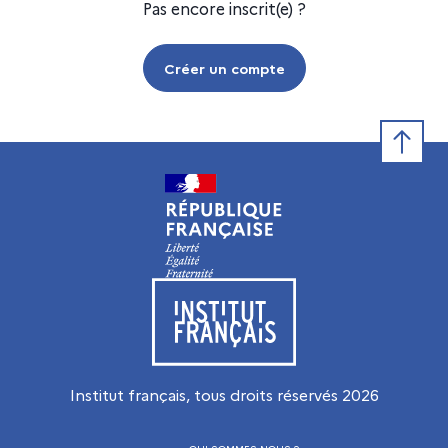
Pas encore inscrit(e) ?
Créer un compte
Retour e
Visiter le site de l’Institut français
Institut français, tous droits réservés
2026