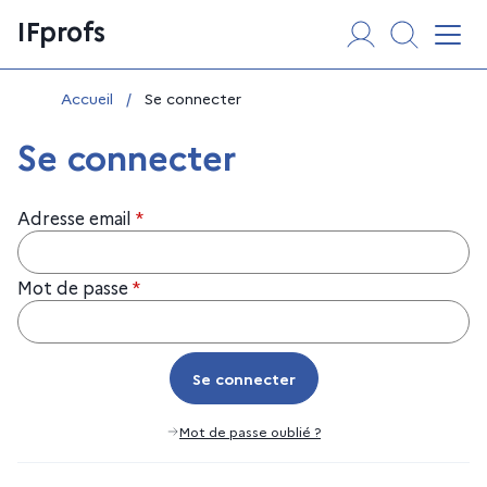
Aller
Panneau de gestion des cookies
IFprofs
au
Affi
contenu
Vous êtes ici :
Accueil
/
Se connecter
Se connecter
Adresse email
*
Mot de passe
*
Se connecter
Se connecter
Mot de passe oublié ?