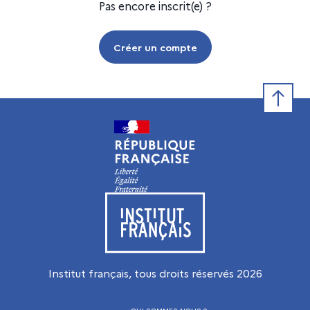
Pas encore inscrit(e) ?
Créer un compte
Retour e
Visiter le site de l’Institut français
Institut français, tous droits réservés
2026