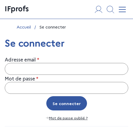
Aller
Panneau de gestion des cookies
IFprofs
au
Affi
contenu
Vous êtes ici :
Accueil
/
Se connecter
Se connecter
Adresse email
*
Mot de passe
*
Se connecter
Se connecter
Mot de passe oublié ?