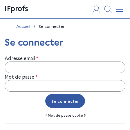
Aller
Panneau de gestion des cookies
IFprofs
au
Affi
contenu
Vous êtes ici :
Accueil
/
Se connecter
Se connecter
Adresse email
*
Mot de passe
*
Se connecter
Se connecter
Mot de passe oublié ?