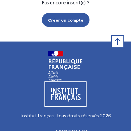
Pas encore inscrit(e) ?
Créer un compte
Retour e
Visiter le site de l’Institut français
Institut français, tous droits réservés
2026