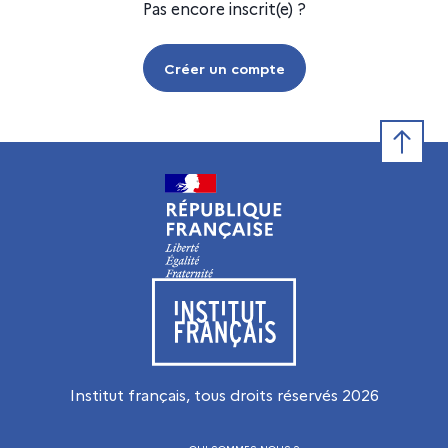
Pas encore inscrit(e) ?
Créer un compte
Retour e
Visiter le site de l’Institut français
Institut français, tous droits réservés
2026