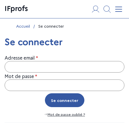
Aller
Panneau de gestion des cookies
IFprofs
au
Affi
contenu
Vous êtes ici :
Accueil
/
Se connecter
Se connecter
Adresse email
*
Mot de passe
*
Se connecter
Se connecter
Mot de passe oublié ?