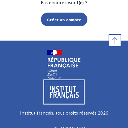
Pas encore inscrit(e) ?
Créer un compte
Retour e
Visiter le site de l’Institut français
Institut français, tous droits réservés
2026