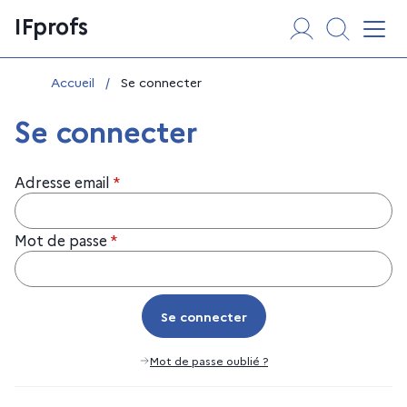
Aller
Panneau de gestion des cookies
IFprofs
au
Affi
contenu
Vous êtes ici :
Accueil
/
Se connecter
Se connecter
Adresse email
*
Mot de passe
*
Se connecter
Se connecter
Mot de passe oublié ?