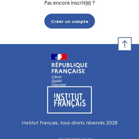
Pas encore inscrit(e) ?
Créer un compte
Retour e
Visiter le site de l’Institut français
Institut français, tous droits réservés
2026