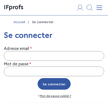
Aller
Panneau de gestion des cookies
IFprofs
au
Affi
contenu
Vous êtes ici :
Accueil
/
Se connecter
Se connecter
Adresse email
*
Mot de passe
*
Se connecter
Se connecter
Mot de passe oublié ?