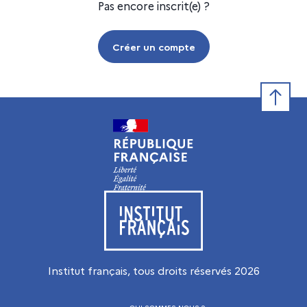
Pas encore inscrit(e) ?
Créer un compte
Retour e
Visiter le site de l’Institut français
Institut français, tous droits réservés
2026