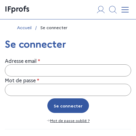
Aller
Panneau de gestion des cookies
IFprofs
au
Affi
contenu
Vous êtes ici :
Accueil
/
Se connecter
Se connecter
Adresse email
*
Mot de passe
*
Se connecter
Se connecter
Mot de passe oublié ?