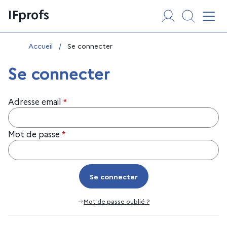
Aller
Panneau de gestion des cookies
IFprofs
au
Affi
contenu
Vous êtes ici :
Accueil
/
Se connecter
Se connecter
Adresse email
*
Mot de passe
*
Se connecter
Se connecter
Mot de passe oublié ?