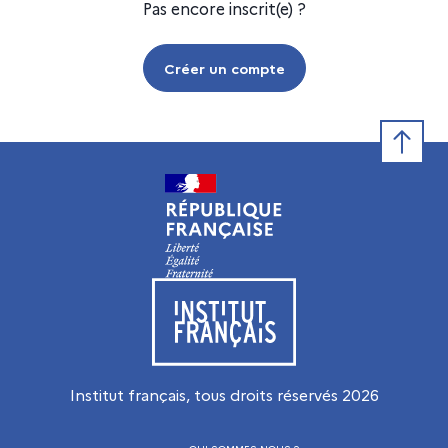
Pas encore inscrit(e) ?
Créer un compte
Retour e
Visiter le site de l’Institut français
Institut français, tous droits réservés
2026