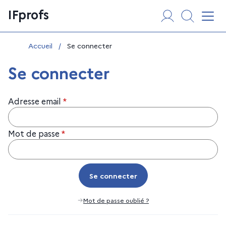
Aller
Panneau de gestion des cookies
IFprofs
au
Affi
contenu
Vous êtes ici :
Accueil
/
Se connecter
Se connecter
Adresse email
*
Mot de passe
*
Se connecter
Se connecter
Mot de passe oublié ?