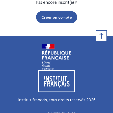
Pas encore inscrit(e) ?
Créer un compte
Retour e
Visiter le site de l’Institut français
Institut français, tous droits réservés
2026