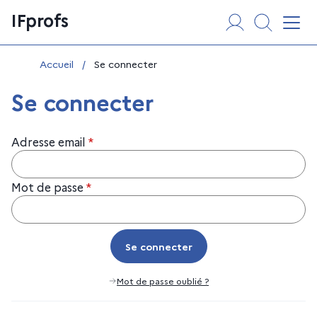
Aller
Panneau de gestion des cookies
IFprofs
au
Affi
contenu
Vous êtes ici :
Accueil
/
Se connecter
Se connecter
Adresse email
*
Mot de passe
*
Se connecter
Se connecter
Mot de passe oublié ?