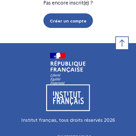
Pas encore inscrit(e) ?
Créer un compte
Retour e
Visiter le site de l’Institut français
Institut français, tous droits réservés
2026