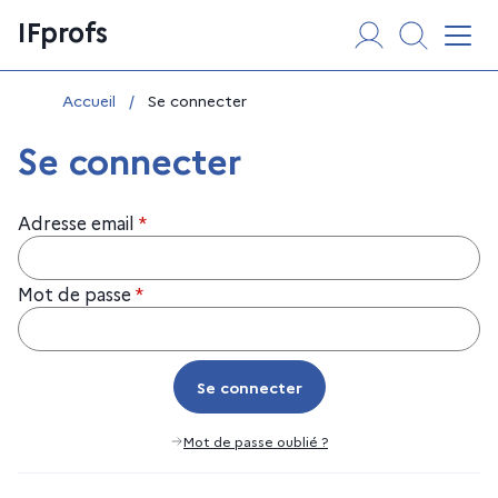
Aller
Panneau de gestion des cookies
IFprofs
au
Affi
contenu
Vous êtes ici :
Accueil
/
Se connecter
Se connecter
Adresse email
*
Mot de passe
*
Se connecter
Se connecter
Mot de passe oublié ?