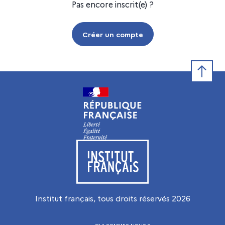
Pas encore inscrit(e) ?
Créer un compte
Retour e
Visiter le site de l’Institut français
Institut français, tous droits réservés
2026