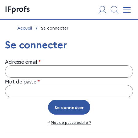
Aller
Panneau de gestion des cookies
IFprofs
au
Affi
contenu
Vous êtes ici :
Accueil
/
Se connecter
Se connecter
Adresse email
*
Mot de passe
*
Se connecter
Se connecter
Mot de passe oublié ?