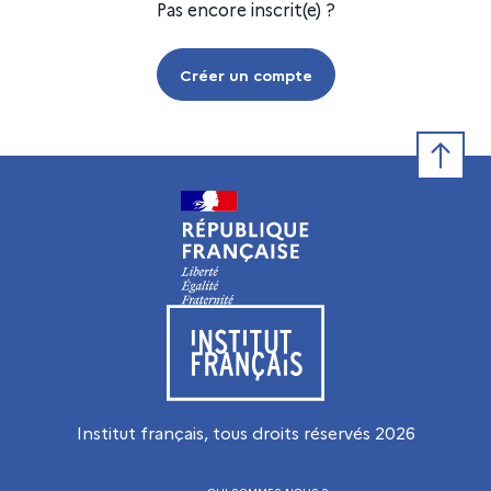
Pas encore inscrit(e) ?
Créer un compte
Retour e
Visiter le site de l’Institut français
Institut français, tous droits réservés
2026