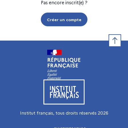
Pas encore inscrit(e) ?
Créer un compte
Retour e
Visiter le site de l’Institut français
Institut français, tous droits réservés
2026