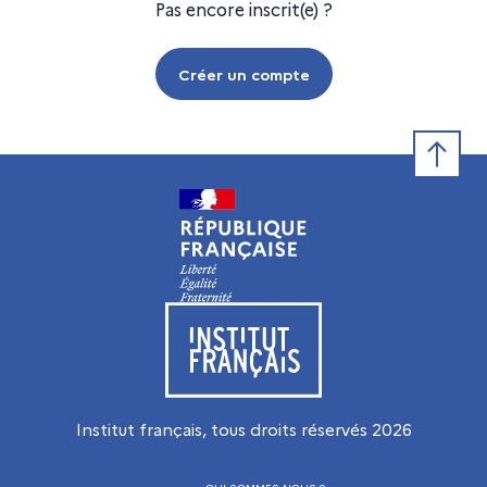
Pas encore inscrit(e) ?
Créer un compte
Retour e
Visiter le site de l’Institut français
Institut français, tous droits réservés
2026