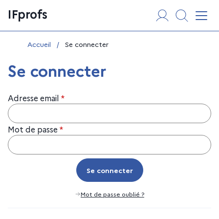
Aller
Panneau de gestion des cookies
IFprofs
au
Affi
contenu
Vous êtes ici :
Accueil
/
Se connecter
Se connecter
Adresse email
*
Mot de passe
*
Se connecter
Se connecter
Mot de passe oublié ?