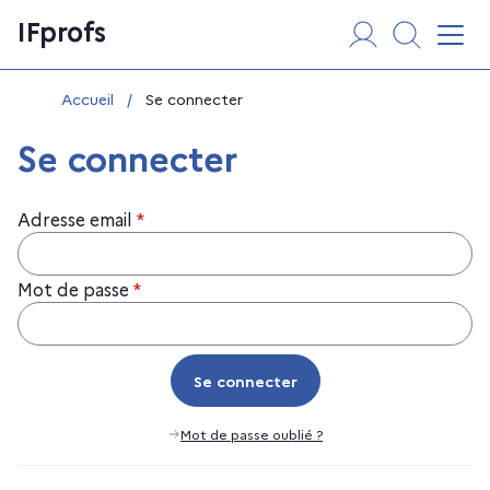
Aller
Panneau de gestion des cookies
IFprofs
au
Affi
contenu
Vous êtes ici :
Accueil
/
Se connecter
Se connecter
Adresse email
*
Mot de passe
*
Se connecter
Se connecter
Mot de passe oublié ?