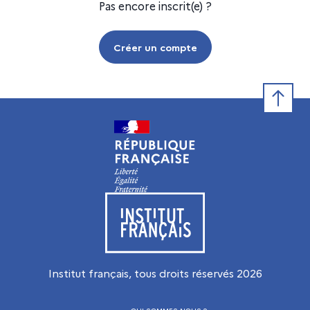
Pas encore inscrit(e) ?
Créer un compte
Retour e
Visiter le site de l’Institut français
Institut français, tous droits réservés
2026