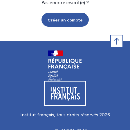
Pas encore inscrit(e) ?
Créer un compte
Retour e
Visiter le site de l’Institut français
Institut français, tous droits réservés
2026