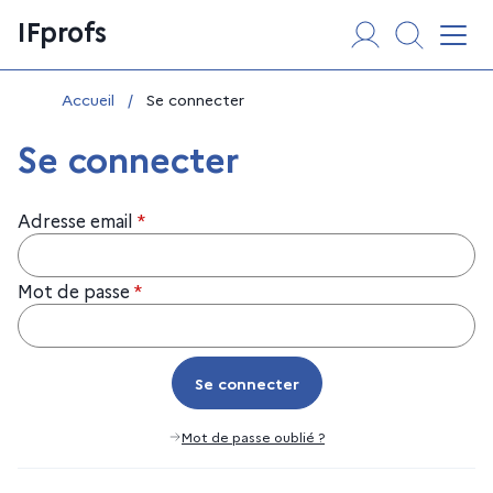
Aller
Panneau de gestion des cookies
IFprofs
au
Affi
contenu
Vous êtes ici :
Accueil
/
Se connecter
Se connecter
Adresse email
*
Mot de passe
*
Se connecter
Se connecter
Mot de passe oublié ?