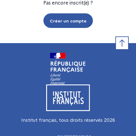
Pas encore inscrit(e) ?
Créer un compte
Retour e
Visiter le site de l’Institut français
Institut français, tous droits réservés
2026