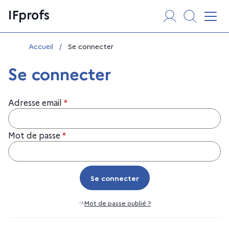
Aller
Panneau de gestion des cookies
IFprofs
au
Affi
contenu
Vous êtes ici :
Accueil
/
Se connecter
Se connecter
Adresse email
*
Mot de passe
*
Se connecter
Se connecter
Mot de passe oublié ?