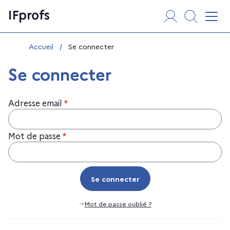
Aller
Panneau de gestion des cookies
IFprofs
au
Affi
contenu
Vous êtes ici :
Accueil
/
Se connecter
Se connecter
Adresse email
*
Mot de passe
*
Se connecter
Se connecter
Mot de passe oublié ?