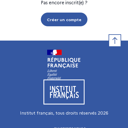
Pas encore inscrit(e) ?
Créer un compte
Retour e
Visiter le site de l’Institut français
Institut français, tous droits réservés
2026