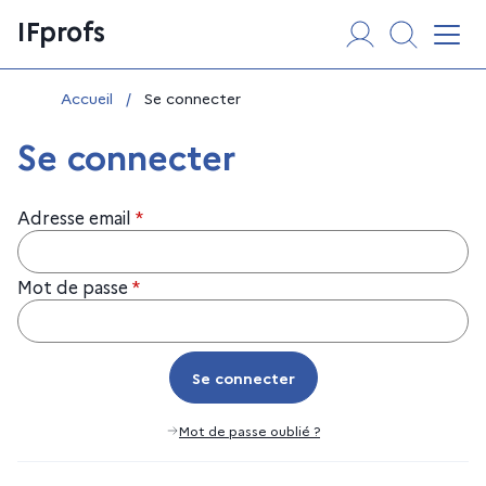
Aller
Panneau de gestion des cookies
IFprofs
au
Affi
contenu
Vous êtes ici :
Accueil
/
Se connecter
Se connecter
Adresse email
*
Mot de passe
*
Se connecter
Se connecter
Mot de passe oublié ?