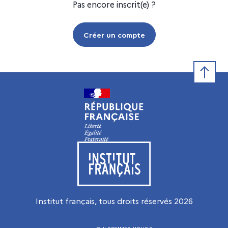
Pas encore inscrit(e) ?
Créer un compte
Retour e
Visiter le site de l’Institut français
Institut français, tous droits réservés
2026