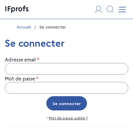
Aller
Panneau de gestion des cookies
IFprofs
au
Affi
contenu
Vous êtes ici :
Accueil
/
Se connecter
Se connecter
Adresse email
*
Mot de passe
*
Se connecter
Se connecter
Mot de passe oublié ?