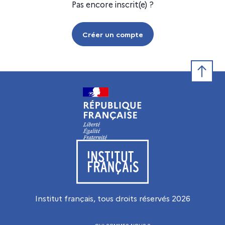
Pas encore inscrit(e) ?
Créer un compte
Retour e
Visiter le site de l’Institut français
Institut français, tous droits réservés
2026