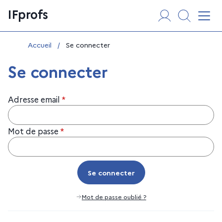
Aller
Panneau de gestion des cookies
IFprofs
au
Affi
contenu
Vous êtes ici :
Accueil
/
Se connecter
Se connecter
Adresse email
*
Mot de passe
*
Se connecter
Se connecter
Mot de passe oublié ?