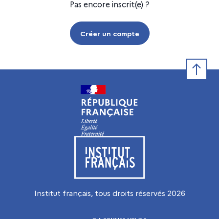
Pas encore inscrit(e) ?
Créer un compte
Retour e
Visiter le site de l’Institut français
Institut français, tous droits réservés
2026