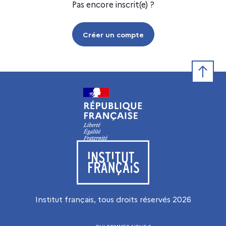
Pas encore inscrit(e) ?
Créer un compte
Retour e
Visiter le site de l’Institut français
Institut français, tous droits réservés
2026