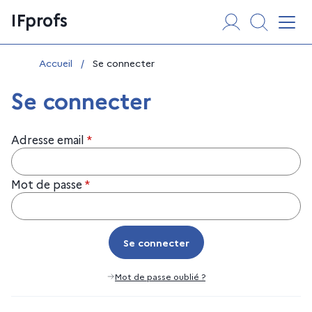
Aller
Panneau de gestion des cookies
IFprofs
au
Affi
contenu
Vous êtes ici :
Accueil
/
Se connecter
Se connecter
Adresse email
*
Mot de passe
*
Se connecter
Se connecter
Mot de passe oublié ?