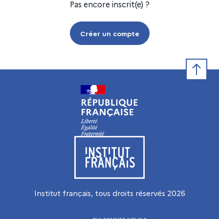
Pas encore inscrit(e) ?
Créer un compte
Retour e
Visiter le site de l’Institut français
Institut français, tous droits réservés
2026