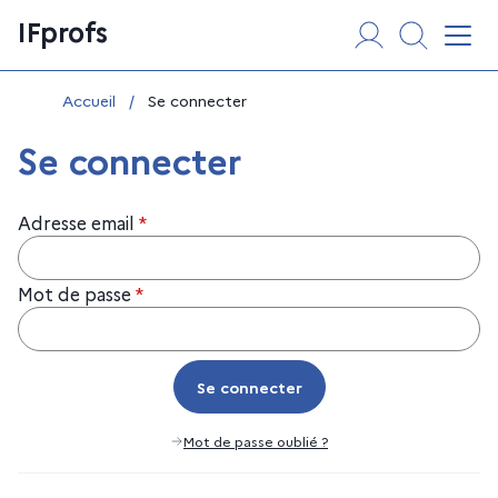
Aller
Panneau de gestion des cookies
IFprofs
au
Affi
contenu
Vous êtes ici :
Accueil
/
Se connecter
Se connecter
Adresse email
*
Mot de passe
*
Se connecter
Se connecter
Mot de passe oublié ?