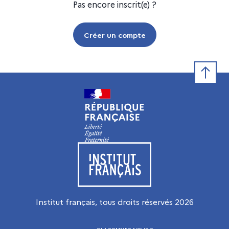
Pas encore inscrit(e) ?
Créer un compte
Retour e
Visiter le site de l’Institut français
Institut français, tous droits réservés
2026