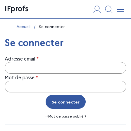
Aller
Panneau de gestion des cookies
IFprofs
au
Affi
contenu
Vous êtes ici :
Accueil
/
Se connecter
Se connecter
Adresse email
*
Mot de passe
*
Se connecter
Se connecter
Mot de passe oublié ?