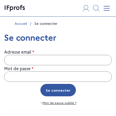
Aller
Panneau de gestion des cookies
IFprofs
au
Affi
contenu
Vous êtes ici :
Accueil
/
Se connecter
Se connecter
Adresse email
*
Mot de passe
*
Se connecter
Se connecter
Mot de passe oublié ?