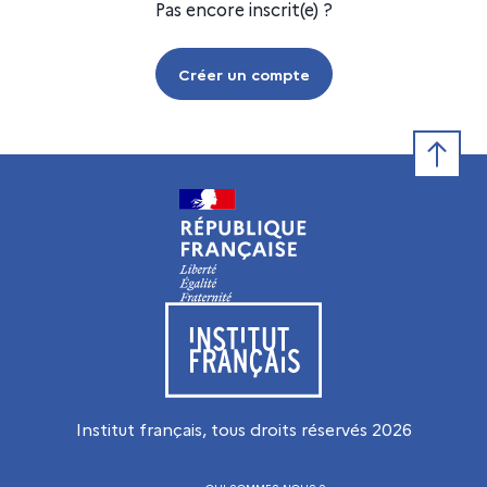
Pas encore inscrit(e) ?
Créer un compte
Retour e
Visiter le site de l’Institut français
Institut français, tous droits réservés
2026