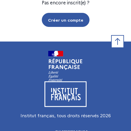
Pas encore inscrit(e) ?
Créer un compte
Retour e
Visiter le site de l’Institut français
Institut français, tous droits réservés
2026