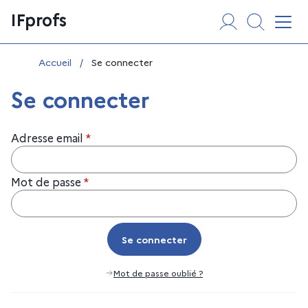
Aller
Panneau de gestion des cookies
IFprofs
au
Affi
contenu
Vous êtes ici :
Accueil
/
Se connecter
Se connecter
Adresse email
*
Mot de passe
*
Se connecter
Se connecter
Mot de passe oublié ?