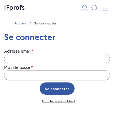
Aller
Panneau de gestion des cookies
IFprofs
au
Affi
contenu
Vous êtes ici :
Accueil
/
Se connecter
Se connecter
Adresse email
*
Mot de passe
*
Se connecter
Se connecter
Mot de passe oublié ?