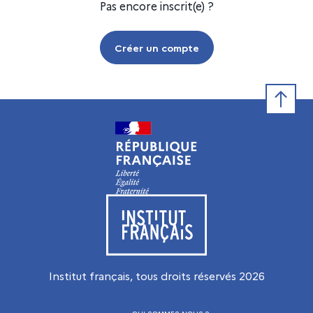
Pas encore inscrit(e) ?
Créer un compte
Retour e
Visiter le site de l’Institut français
Institut français, tous droits réservés
2026