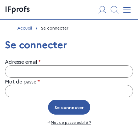
Aller
Panneau de gestion des cookies
IFprofs
au
Affi
contenu
Vous êtes ici :
Accueil
/
Se connecter
Se connecter
Adresse email
*
Mot de passe
*
Se connecter
Se connecter
Mot de passe oublié ?