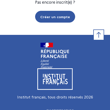
Pas encore inscrit(e) ?
Créer un compte
Retour e
Visiter le site de l’Institut français
Institut français, tous droits réservés
2026