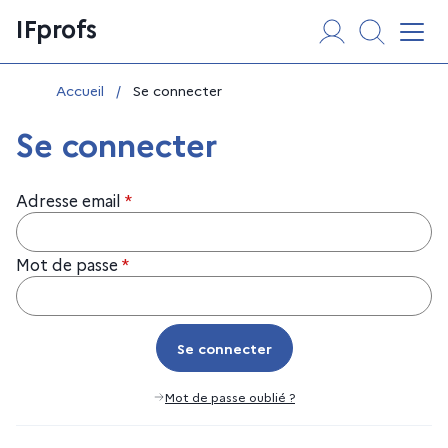
Aller
Panneau de gestion des cookies
IFprofs
au
Affi
contenu
Vous êtes ici :
Accueil
/
Se connecter
Se connecter
Adresse email
*
Mot de passe
*
Se connecter
Se connecter
Mot de passe oublié ?