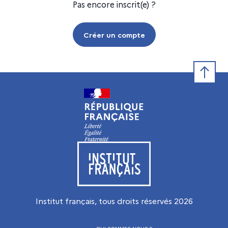
Pas encore inscrit(e) ?
Créer un compte
Retour e
Visiter le site de l’Institut français
Institut français, tous droits réservés
2026