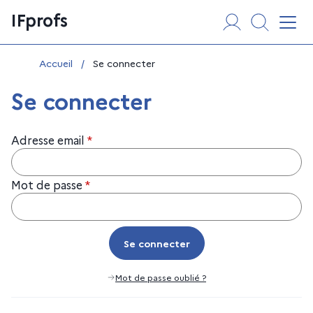
Aller
Panneau de gestion des cookies
IFprofs
au
Affi
contenu
Vous êtes ici :
Accueil
/
Se connecter
Se connecter
Adresse email
*
Mot de passe
*
Se connecter
Se connecter
Mot de passe oublié ?