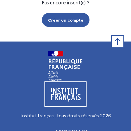
Pas encore inscrit(e) ?
Créer un compte
Retour e
Visiter le site de l’Institut français
Institut français, tous droits réservés
2026