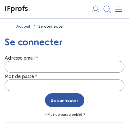
Aller
Panneau de gestion des cookies
IFprofs
au
Affi
contenu
Vous êtes ici :
Accueil
/
Se connecter
Se connecter
Adresse email
*
Mot de passe
*
Se connecter
Se connecter
Mot de passe oublié ?