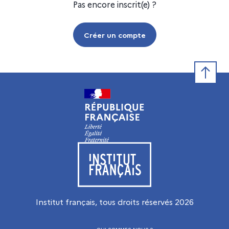
Pas encore inscrit(e) ?
Créer un compte
Retour e
Visiter le site de l’Institut français
Institut français, tous droits réservés
2026