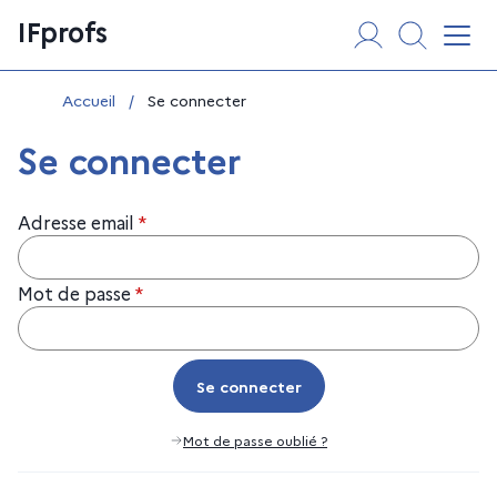
Aller
Panneau de gestion des cookies
IFprofs
au
Affi
contenu
Vous êtes ici :
Accueil
/
Se connecter
Se connecter
Adresse email
*
Mot de passe
*
Se connecter
Se connecter
Mot de passe oublié ?