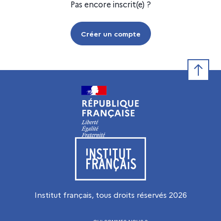
Pas encore inscrit(e) ?
Créer un compte
Retour e
Visiter le site de l’Institut français
Institut français, tous droits réservés
2026