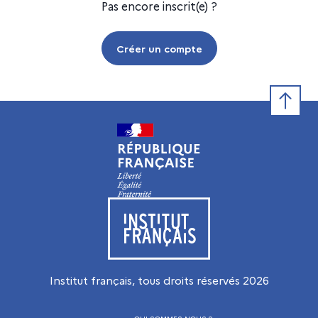
Pas encore inscrit(e) ?
Créer un compte
Retour e
Visiter le site de l’Institut français
Institut français, tous droits réservés
2026