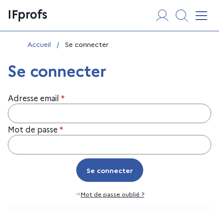
Aller
Panneau de gestion des cookies
IFprofs
au
Affi
contenu
Vous êtes ici :
Accueil
/
Se connecter
Se connecter
Adresse email
*
Mot de passe
*
Se connecter
Se connecter
Mot de passe oublié ?