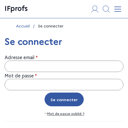
Aller
Panneau de gestion des cookies
IFprofs
au
Affi
contenu
Vous êtes ici :
Accueil
/
Se connecter
Se connecter
Adresse email
*
Mot de passe
*
Se connecter
Se connecter
Mot de passe oublié ?