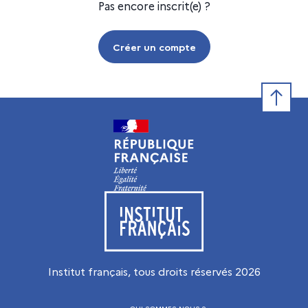
Pas encore inscrit(e) ?
Créer un compte
Retour e
Visiter le site de l’Institut français
Institut français, tous droits réservés
2026