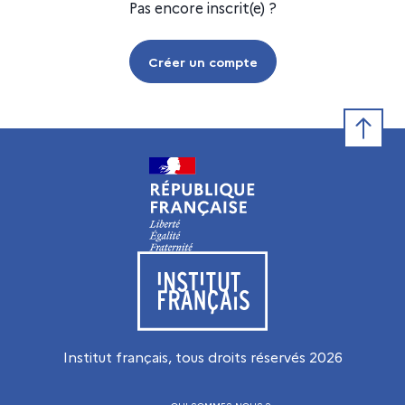
Pas encore inscrit(e) ?
Créer un compte
Retour e
Visiter le site de l’Institut français
Institut français, tous droits réservés
2026