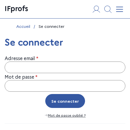
Aller
Panneau de gestion des cookies
IFprofs
au
Affi
contenu
Vous êtes ici :
Accueil
/
Se connecter
Se connecter
Adresse email
*
Mot de passe
*
Se connecter
Se connecter
Mot de passe oublié ?