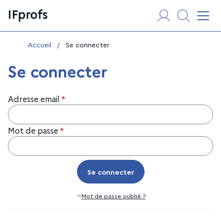
Aller
Panneau de gestion des cookies
IFprofs
au
Affi
contenu
Vous êtes ici :
Accueil
/
Se connecter
Se connecter
Adresse email
*
Mot de passe
*
Se connecter
Se connecter
Mot de passe oublié ?