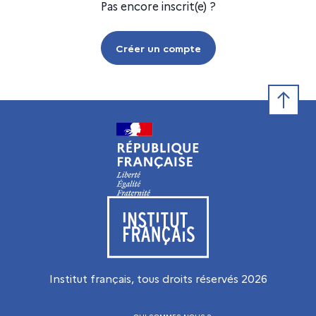
Pas encore inscrit(e) ?
Créer un compte
Retour e
Visiter le site de l’Institut français
Institut français, tous droits réservés
2026