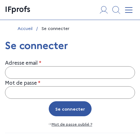
Aller
Panneau de gestion des cookies
IFprofs
au
Affi
contenu
Vous êtes ici :
Accueil
/
Se connecter
Se connecter
Adresse email
*
Mot de passe
*
Se connecter
Se connecter
Mot de passe oublié ?