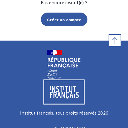
Pas encore inscrit(e) ?
Créer un compte
Retour e
Visiter le site de l’Institut français
Institut français, tous droits réservés
2026