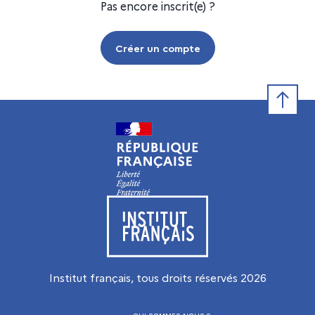
Pas encore inscrit(e) ?
Créer un compte
Retour e
Visiter le site de l’Institut français
Institut français, tous droits réservés
2026