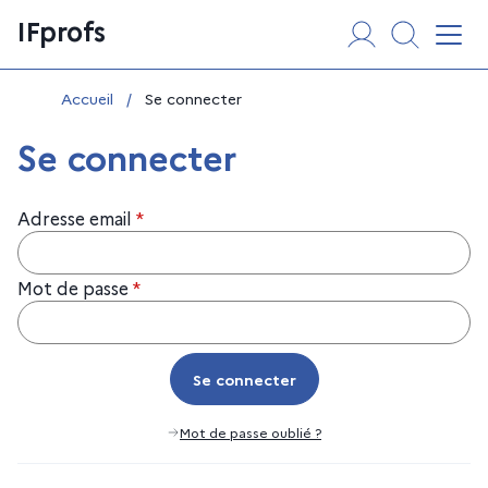
Aller
Panneau de gestion des cookies
IFprofs
au
Affi
contenu
Vous êtes ici :
Accueil
/
Se connecter
Se connecter
Adresse email
*
Mot de passe
*
Se connecter
Se connecter
Mot de passe oublié ?