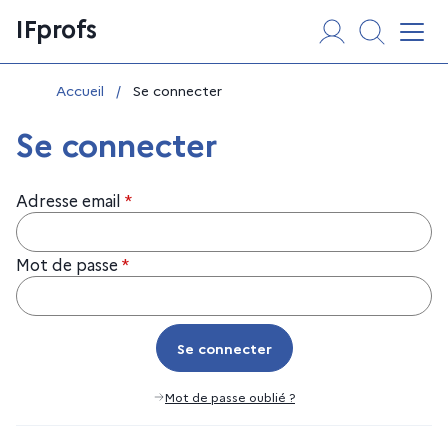
Aller
Panneau de gestion des cookies
IFprofs
au
Affi
contenu
Vous êtes ici :
Accueil
/
Se connecter
Se connecter
Adresse email
*
Mot de passe
*
Se connecter
Se connecter
Mot de passe oublié ?