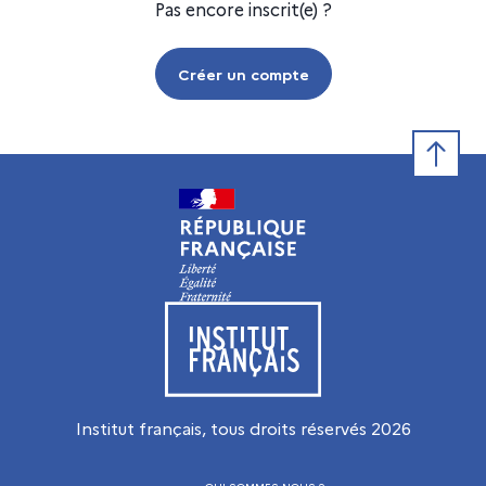
Pas encore inscrit(e) ?
Créer un compte
Retour e
Visiter le site de l’Institut français
Institut français, tous droits réservés
2026